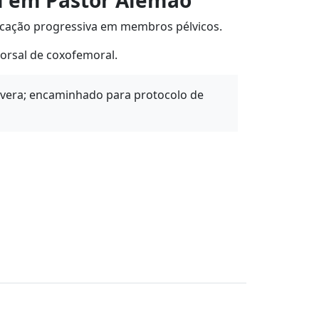
l em Pastor Alemão
cação progressiva em membros pélvicos.
orsal de coxofemoral.
evera; encaminhado para protocolo de