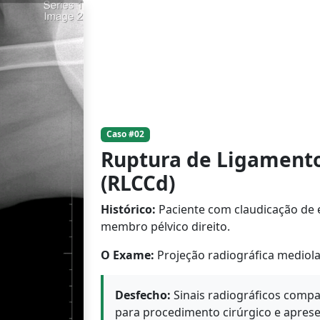
Caso #02
Ruptura de Ligamento
(RLCCd)
Histórico:
Paciente com claudicação de 
membro pélvico direito.
O Exame:
Projeção radiográfica mediolat
Desfecho:
Sinais radiográficos comp
para procedimento cirúrgico e apres